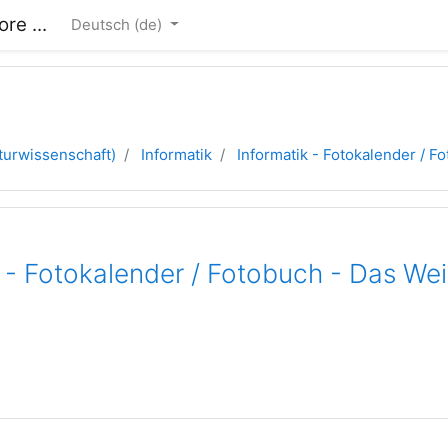
re ...
Deutsch ‎(de)‎
turwissenschaft)
Informatik
Informatik - Fotokalender / F
k - Fotokalender / Fotobuch - Das W