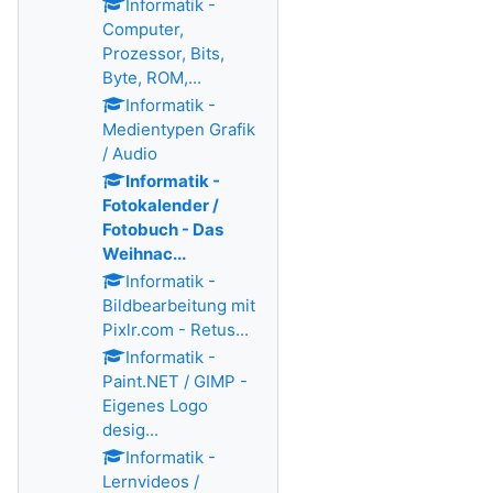
Informatik -
Computer,
Prozessor, Bits,
Byte, ROM,...
Informatik -
Medientypen Grafik
/ Audio
Informatik -
Fotokalender /
Fotobuch - Das
Weihnac...
Informatik -
Bildbearbeitung mit
Pixlr.com - Retus...
Informatik -
Paint.NET / GIMP -
Eigenes Logo
desig...
Informatik -
Lernvideos /