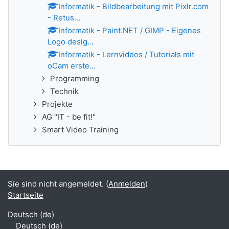
Informatik - Bildbearbeitung mit Pixlr.com
- Retus...
Informatik - Paint.NET / GIMP - Eigenes
Logo desig...
Informatik - Lernvideos / Tutorials mit
oCam erste...
Programming
Technik
Projekte
AG "IT - be fit!"
Smart Video Training
Sie sind nicht angemeldet. (
Anmelden
)
Startseite
Deutsch ‎(de)‎
Deutsch ‎(de)‎